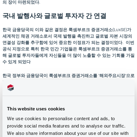
의 장이 마련되었다.
국내 발행사와 글로벌 투자자 간 연결
한국 금융당국의 이와 같은 결정은 룩셈부르크 증권거래소(LuxSE)가
세계적인 채권 거래소로서 국제 발행을 촉진하고 글로벌 자본 시장의
연결성 강화를 추구함에 있어 중요한 이정표가 되는 결정이었다. 이번
공식 지정으로 특히 한국 민간 기업들은 룩셈부르크 증권거래소를 통
해 글로벌 투자자들에게 자신들을 더 많이 노출할 수 있는 기회를 가질
수 있게 되었다
한국 정부와 금융당국이 룩셈부르크 증권거래소를 '해외주요시장'으로
지정한 것은 룩셈부르크 증권거래소의 글로벌 입지와 아시아 금융 시
장에 대한 글로벌 투자자들의 관문 역할을 하는 룩셈부르크 증권거래
소의 선도적인 위치를 보여준다.
This website uses cookies
2024년 아시아 채권 모니터 (Asia Bond Monitor 2024)에 따르면, 한
국은 동아시아에서 두 번째로 큰 현지 통화 채권 시장을 유지하고 있
We use cookies to personalise content and ads, to
다. 한국이 외화 채권 발행 시장을 보다 확대하고 나아가 자본시장을
provide social media features and to analyse our traffic.
확대·성장시키기 위하여는 글로벌 자본 시장에 대한 접근성을 확대하
We also share information about your use of our site with
고 연결성을 개선하는 것이 매우 중요하다.