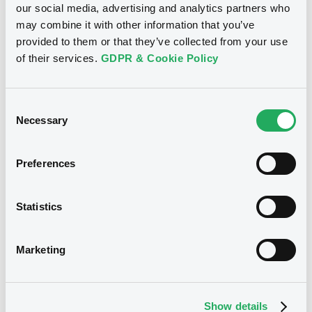
our social media, advertising and analytics partners who
may combine it with other information that you’ve
이에 대해 룩셈부르크 증권거래소 줄리 베커 (Julie Becker) CEO는
provided to them or that they’ve collected from your use
“대한민국 금융당국으로부터 룩셈부르크 증권거래소가 '해외주요시
장'으로 지정되어 영광입니다. 이는 룩셈부르크 증권거래소의 글로벌
of their services.
GDPR & Cookie Policy
인지도와 국제 자본 시장을 통합하여 발행자와 투자자 모두에게 이익
이 되도록 하는 우리의 역할을 인정받는 것이며, 앞으로 룩셈부르크 증
권거래소 상장을 통해 한국의 자본 시장 성장이 촉진되기를 기대합니
Consent
다"라고 말했다.
Necessary
Selection
상장절차 간소화
Preferences
룩셈부르크 증권거래소는 기존에 한국 정부·국제기구·기관(SSA) 발행
자에게만 제공되던 상장 절차 간소화제도(
Fastlane
) 서비스를 한국거
Statistics
래소에 상장된 기업(주권상장법인에 한하고, 이하 동일)으로 확대할 예
정이다. 한국거래소는 1956년에 설립된 대한증권거래소에 기원을 둔,
국내 유일한 증권거래소이다.
Marketing
2022년에 출시된 상장 절차 간소화제도(Fastlane)는 룩셈부르크 증권
거래소에서 유럽의 다자간거래시설(MTF)에서 간소화된 상장 승인 절
차로, 발행사는 이를 활용하여 일반 상장 절차에 비하여 간편하고 신속
Show details
하게 룩셈부르크 증권거래소에 상장할 수 있다. 상장 절차 간소화제도